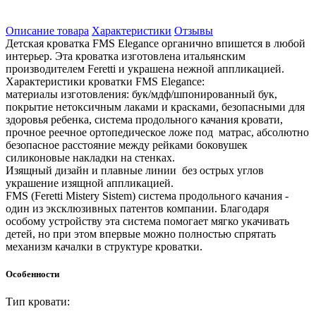
Описание товара
Характеристики
Отзывы
Детская кроватка FMS Elegance органично впишется в любой
интерьер. Эта кроватка изготовлена итальянским
производителем Feretti и украшена нежной аппликацией.
Характеристики кроватки FMS Elegance:
материалы изготовления: бук/мдф/шпонированный бук,
покрытие нетоксичным лаками и красками, безопасными для
здоровья ребенка, система продольного качания кровати,
прочное реечное ортопедическое ложе под матрас, абсолютно
безопасное расстояние между рейками боковушек
силиконовые накладки на стенках.
Изящный дизайн и плавные линии без острых углов
украшение изящной аппликацией.
FMS (Feretti Mistery Sistem) система продольного качания -
один из эксклюзивных патентов компании. Благодаря
особому устройству эта система помогает мягко укачивать
детей, но при этом впервые можно полностью спрятать
механизм качалки в структуре кроватки.
Особенности
Тип кровати: